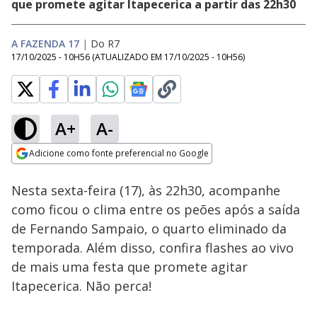
que promete agitar Itapecerica a partir das 22h30
A FAZENDA 17
|
Do R7
17/10/2025 - 10H56
(ATUALIZADO EM
17/10/2025 - 10H56
)
A+
A-
Loaded
:
100.00%
Adicione como fonte preferencial no Google
Ativar
Som
Opens in new window
Nesta sexta-feira (17), às 22h30, acompanhe
como ficou o clima entre os peões após a saída
de Fernando Sampaio, o quarto eliminado da
temporada. Além disso, confira flashes ao vivo
de mais uma festa que promete agitar
Itapecerica. Não perca!