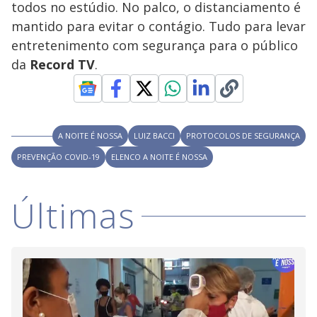
todos no estúdio. No palco, o distanciamento é
M
V
u
d
mantido para evitar o contágio. Tudo para levar
o
entretenimento com segurança para o público
i
da
Record TV
.
d
A NOITE É NOSSA
LUIZ BACCI
PROTOCOLOS DE SEGURANÇA
e
PREVENÇÃO COVID-19
ELENCO A NOITE É NOSSA
o
Últimas