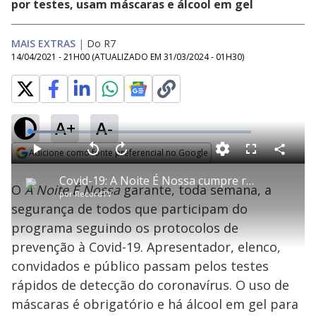
por testes, usam máscaras e álcool em gel
MAIS EXTRAS
|
Do R7
14/04/2021 - 21H00
(ATUALIZADO EM
31/03/2024 - 01H30
)
A+
A-
L
o
a
Adicione como fonte preferencial no Google
d
C
P
V
A
P
F
e
o
l
o
v
u
Opens in new window
d
m
a
l
a
l
:
Covid-19: A Noite É Nossa cumpre rígidos protocolos de segurança para as gravações
p
y
t
n
l
1
O
A Noite É Nossa
garante, toda semana, a
a
a
ç
s
5
por
RecordTV
r
r
a
c
.
t
1
r
l
r
7
segurança de todos que participam do
i
0
1
e
4
l
s
0
e
%
h
programa seguindo os protocolos de
e
s
n
a
g
e
r
u
g
prevenção à Covid-19. Apresentador, elenco,
n
u
a
d
n
o
d
convidados e público passam pelos testes
s
o
s
rápidos de detecção do coronavírus. O uso de
y
máscaras é obrigatório e há álcool em gel para