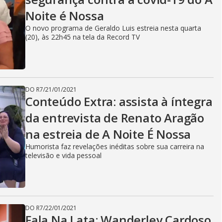
V
Noite é Nossa
i
O novo programa de Geraldo Luis estreia nesta quarta
(20), às 22h45 na tela da Record TV
d
DO R7
/
21/01/2021
Conteúdo Extra: assista à íntegra
e
da entrevista de Renato Aragão
na estreia de A Noite É Nossa
o
Humorista faz revelações inéditas sobre sua carreira na
televisão e vida pessoal
DO R7
/
22/01/2021
Fala Na Lata: Wanderley Cardoso