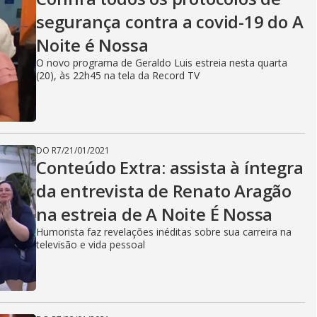
V
segurança contra a covid-19 do A
Noite é Nossa
i
O novo programa de Geraldo Luis estreia nesta quarta
(20), às 22h45 na tela da Record TV
d
DO R7
/
21/01/2021
Conteúdo Extra: assista à íntegra
e
da entrevista de Renato Aragão
na estreia de A Noite É Nossa
o
Humorista faz revelações inéditas sobre sua carreira na
televisão e vida pessoal