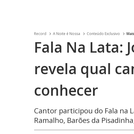
Record
A Noite é Nossa
Conteúdo Exclusivo
Mais
Fala Na Lata: 
revela qual c
conhecer
Cantor participou do Fala na L
Ramalho, Barões da Pisadinha,