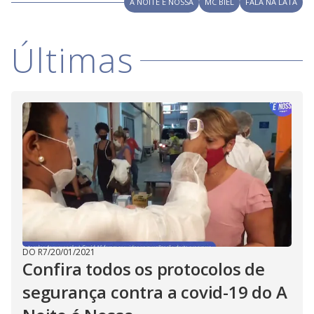
A NOITE É NOSSA
MC BIEL
FALA NA LATA
M
V
u
d
o
Últimas
i
d
e
o
DO R7
/
20/01/2021
Confira todos os protocolos de
segurança contra a covid-19 do A