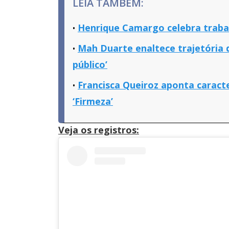
LEIA TAMBÉM:
Henrique Camargo celebra traba
Mah Duarte enaltece trajetória d
público’
Francisca Queiroz aponta caract
‘Firmeza’
Veja os registros: