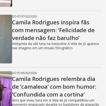
DO R7
/
27/02/2026
Camila Rodrigues inspira fãs
com mensagem: ‘Felicidade de
verdade não faz barulho’
Intérprete da vilã Sera na minissérie A Vida de Jó aparece
nas imagens em um ensaio fotográfico
DO R7
/
05/02/2026
Camila Rodrigues relembra dia
de ‘camaleoa’ com bom humor:
‘Confundida com a cortina’
Atriz que viveu Sera em A Vida de Jó compartilhou um
momento engraçado durante os bastidores da gravação