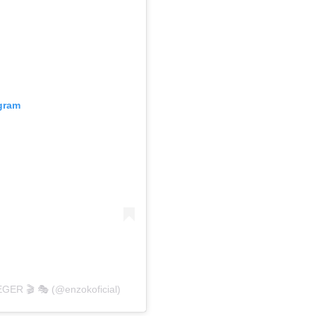
agram
GER 🎬 🎭 (@enzokoficial)