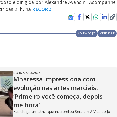
ardoso e dirigida por Alexandre Avancini. Acompanhe
tir das 21h, na
RECORD
.
A VIDA DE JÓ
MINISSÉRIE
DO R7
/
26/03/2026
Mharessa impressiona com
evolução nas artes marciais:
‘Primeiro você começa, depois
melhora’
Fãs elogiaram atriz, que interpretou Sera em A Vida de Jó