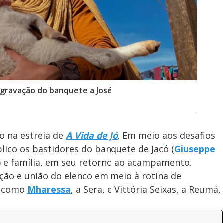
 gravação do banquete a José
o na estreia de
A Vida de Jó
. Em meio aos desafios
lico os bastidores do banquete de Jacó (
Giuseppe
) e família, em seu retorno ao acampamento.
ação e união do elenco em meio à rotina de
s como
Mharessa
, a Sera, e Vittória Seixas, a Reumá,