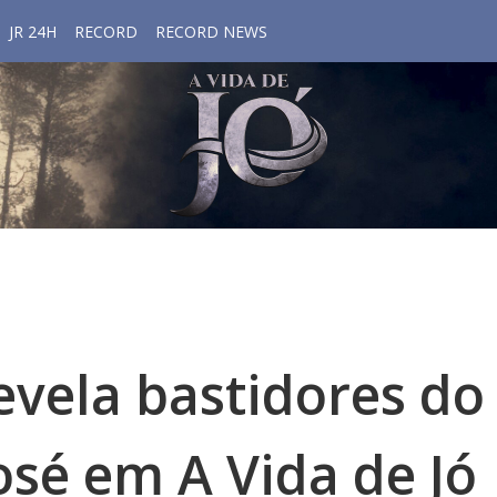
JR 24H
RECORD
RECORD NEWS
evela bastidores do
osé em A Vida de Jó