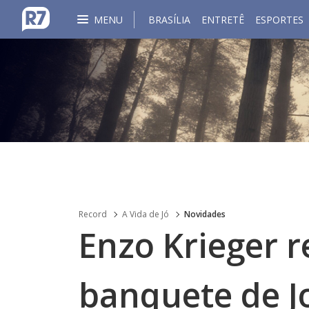
MENU
BRASÍLIA
ENTRETÊ
ESPORTES
Record
A Vida de Jó
Novidades
Enzo Krieger r
banquete de J