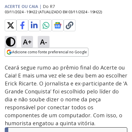
ACERTE OU CAIA
|
Do R7
03/11/2024 - 19H22
(ATUALIZADO EM
03/11/2024 - 19H22
)
A+
A-
Loaded
:
32.15%
Adicione como fonte preferencial no Google
Ativar
Som
Opens in new window
Ceará segue rumo ao prêmio final do Acerte ou
Caia! E mais uma vez ele se deu bem ao escolher
Erick Ricarte. O jornalista e ex-participante de ‘A
Grande Conquista’ foi escolhido pelo líder do
dia e não soube dizer o nome da peça
responsável por conectar todos os
componentes de um computador. Com isso, o
humorista engatou a quinta vitória.