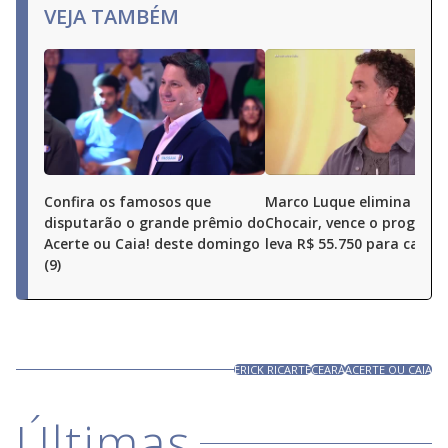
VEJA TAMBÉM
Confira os famosos que
Marco Luque elimina Ren
disputarão o grande prêmio do
Chocair, vence o program
Acerte ou Caia! deste domingo
leva R$ 55.750 para casa
(9)
ERICK RICARTE
CEARÁ
ACERTE OU CAIA
Últimas