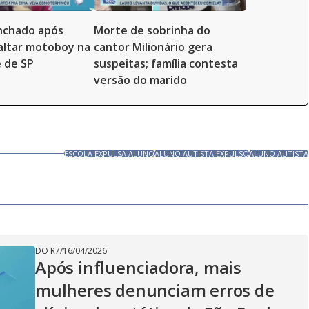
inchado após
Morte de sobrinha do
altar motoboy na
cantor Milionário gera
 de SP
suspeitas; família contesta
versão do marido
ESCOLA EXPULSA ALUNO
ALUNO AUTISTA EXPULSO
ALUNO AUTISTA
DO R7
/
16/04/2026
Após influenciadora, mais
mulheres denunciam erros de