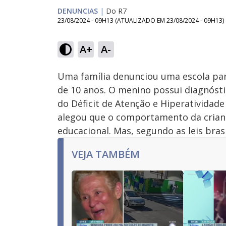
DENUNCIAS
|
Do R7
23/08/2024 - 09H13
(ATUALIZADO EM
23/08/2024 - 09H13
)
Loaded
:
17.25%
A+
A-
Ativar
Som
Uma família denunciou uma escola part
de 10 anos. O menino possui diagnóst
do Déficit de Atenção e Hiperatividade
alegou que o comportamento da criança
educacional. Mas, segundo as leis brasil
VEJA TAMBÉM