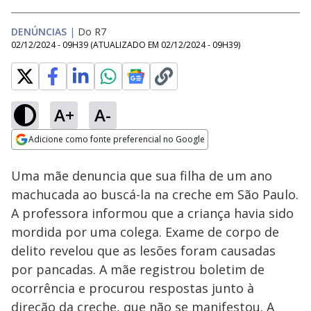
DENÚNCIAS
|
Do R7
02/12/2024 - 09H39
(ATUALIZADO EM
02/12/2024 - 09H39
)
A+
A-
Loaded
:
14.74%
Adicione como fonte preferencial no Google
Subtitles
Ativar
Som
Opens in new window
Uma mãe denuncia que sua filha de um ano
machucada ao buscá-la na creche em São Paulo.
A professora informou que a criança havia sido
mordida por uma colega. Exame de corpo de
delito revelou que as lesões foram causadas
por pancadas. A mãe registrou boletim de
ocorrência e procurou respostas junto à
direção da creche, que não se manifestou. A