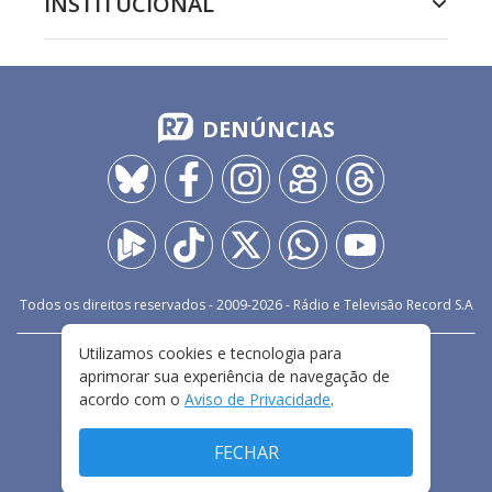
INSTITUCIONAL
DENÚNCIAS
Todos os direitos reservados - 2009-
2026
- Rádio e Televisão Record S.A
Utilizamos cookies e tecnologia para
CARREIRA
FALE CONOSCO
PRIVACIDADE
aprimorar sua experiência de navegação de
TERMOS E CONDIÇÕES DE USO
acordo com o
Aviso de Privacidade
.
FECHAR