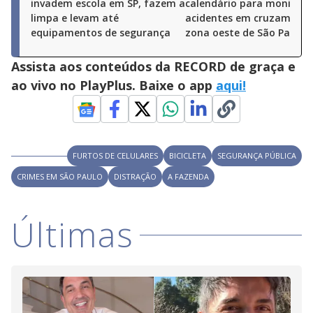
invadem escola em SP, fazem a
calendário para monitora
limpa e levam até
acidentes em cruzamento
equipamentos de segurança
zona oeste de São Paulo
Assista aos conteúdos da RECORD de graça e
ao vivo no PlayPlus. Baixe o app
aqui!
FURTOS DE CELULARES
BICICLETA
SEGURANÇA PÚBLICA
CRIMES EM SÃO PAULO
DISTRAÇÃO
A FAZENDA
Últimas