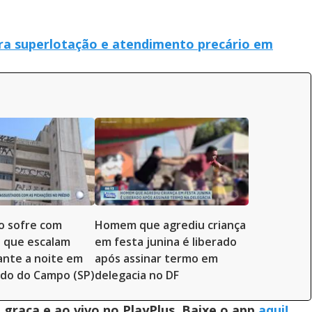
ra superlotação e atendimento precário em
o sofre com
Homem que agrediu criança
 que escalam
em festa junina é liberado
nte a noite em
após assinar termo em
do do Campo (SP)
delegacia no DF
graça e ao vivo no PlayPlus. Baixe o app
aqui!