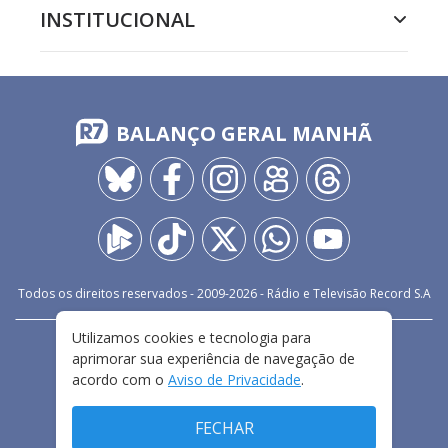
INSTITUCIONAL
BALANÇO GERAL MANHÃ
Todos os direitos reservados - 2009-
2026
- Rádio e Televisão Record S.A
Utilizamos cookies e tecnologia para
CARREIRA
FALE CONOSCO
PRIVACIDADE
aprimorar sua experiência de navegação de
TERMOS E CONDIÇÕES DE USO
acordo com o
Aviso de Privacidade
.
FECHAR