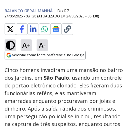
BALANÇO GERAL MANHÃ
|
Do R7
24/06/2025 - 08H38
(ATUALIZADO EM
24/06/2025 - 08H38
)
A+
A-
Loaded
:
21.00%
Adicione como fonte preferencial no Google
Subtitles
Ativar
Som
Opens in new window
Cinco homens invadiram uma mansão no bairro
dos Jardins, em
São Paulo
, usando um controle
de portão eletrônico clonado. Eles fizeram duas
funcionárias reféns, e as mantiveram
amarradas enquanto procuravam por joias e
dinheiro. Após a saída rápida dos criminosos,
uma perseguição policial se iniciou, resultando
na captura de três suspeitos, enquanto outros