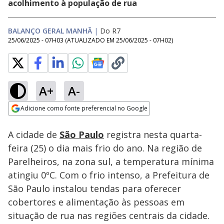
acolhimento à população de rua
BALANÇO GERAL MANHÃ
|
Do R7
25/06/2025 - 07H03
(ATUALIZADO EM
25/06/2025 - 07H02
)
A+
A-
Loaded
:
23.36%
Adicione como fonte preferencial no Google
Subtitles
Ativar
Som
Opens in new window
A cidade de
São Paulo
registra nesta quarta-
feira (25) o dia mais frio do ano. Na região de
Parelheiros, na zona sul, a temperatura mínima
atingiu 0ºC. Com o frio intenso, a Prefeitura de
São Paulo instalou tendas para oferecer
cobertores e alimentação às pessoas em
situação de rua nas regiões centrais da cidade.