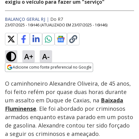
exigiu o veículo para fazer um "serviço"
BALANÇO GERAL RJ
|
Do R7
23/07/2025 - 16H46
(ATUALIZADO EM
23/07/2025 - 16H46
)
A+
A-
Loaded
:
63.52%
Adicione como fonte preferencial no Google
Subtitles
Ativar
Som
Opens in new window
O caminhoneiro Alexandre Oliveira, de 45 anos,
foi feito refém por quase duas horas durante
um assalto em Duque de Caxias, na
Baixada
Fluminense
. Ele foi abordado por criminosos
armados enquanto estava parado em um posto
de gasolina. Alexandre contou ter sido forçado
a seguir os criminosos e ameaçado.