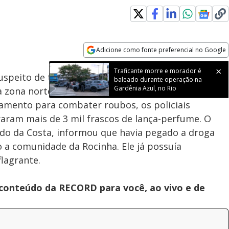
Loaded
:
100.00%
Adicione como fonte preferencial no Google
Subtitles
Velocidade
Opens in new window
Traficante morre e morador é
speito de tráfico de drogas na avenida Brasil,
baleado durante operação na
Gardênia Azul, no Rio
a zona norte do
Rio de Janeiro
, na madrugada
lhamento para combater roubos, os policiais
ram mais de 3 mil frascos de lança-perfume. O
rdo da Costa, informou que havia pegado a droga
 a comunidade da Rocinha. Ele já possuía
flagrante.
 conteúdo da RECORD para você, ao vivo e de