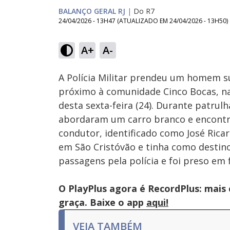
BALANÇO GERAL RJ
|
Do R7
24/04/2026 - 13H47
(ATUALIZADO EM
24/04/2026 - 13H50
)
A+
A-
Ativar
Som
A Polícia Militar prendeu um homem su
próximo à comunidade Cinco Bocas, n
desta sexta-feira (24). Durante patru
abordaram um carro branco e encontra
condutor, identificado como José Rica
em São Cristóvão e tinha como destino
passagens pela polícia e foi preso em 
O PlayPlus agora é RecordPlus: mais
graça. Baixe o app
aqui!
VEJA TAMBÉM