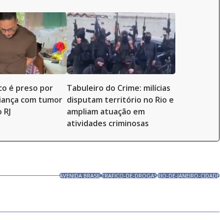
co é preso por
Tabuleiro do Crime: milícias
iança com tumor
disputam território no Rio e
 RJ
ampliam atuação em
atividades criminosas
AVENIDA BRASIL
TRAFICO-DE-DROGAS
RIO-DE-JANEIRO-CIDADE