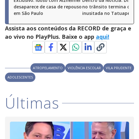
Exclusivo: idoso com Alzheimer
Dentro da Notícia: Discus
desaparece de casa de repouso
no trânsito termina com 
em São Paulo
inusitada no Tatuapé (SP)
Assista aos conteúdos da RECORD de graça e
ao vivo no PlayPlus. Baixe o app
aqui!
ATROPELAMENTO
VIOLÊNCIA ESCOLAR
VILA PRUDENTE
ADOLESCENTES
Últimas