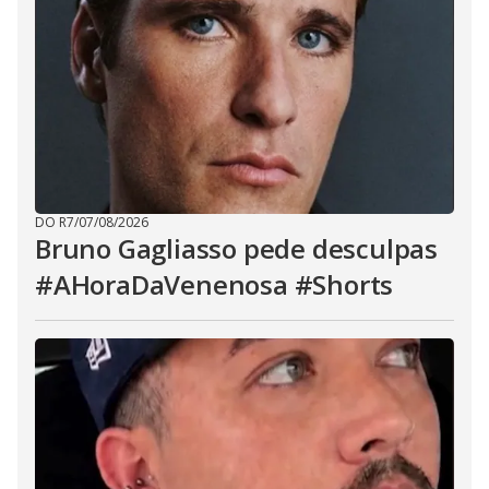
DO R7
/
07/08/2026
Bruno Gagliasso pede desculpas
#AHoraDaVenenosa #Shorts