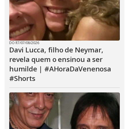
DO R7
/
07/08/2026
Davi Lucca, filho de Neymar,
revela quem o ensinou a ser
humilde | #AHoraDaVenenosa
#Shorts