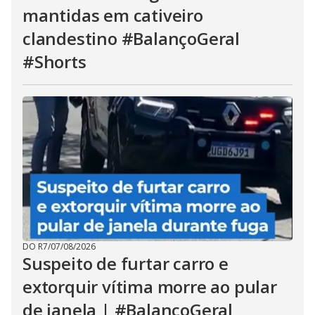
mantidas em cativeiro
clandestino #BalançoGeral
#Shorts
DO R7
/
07/08/2026
Suspeito de furtar carro e
extorquir vítima morre ao pular
de janela | #BalançoGeral