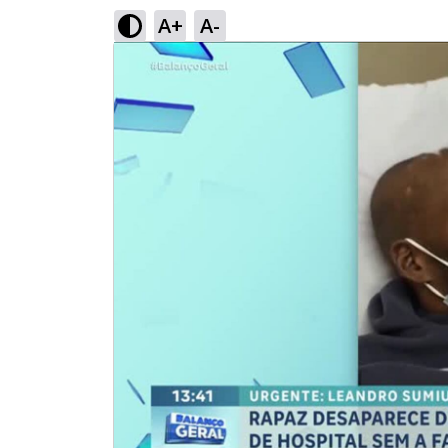
A+
A-