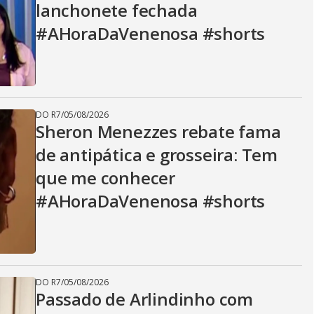
lanchonete fechada
#AHoraDaVenenosa #shorts
DO R7
/
05/08/2026
Sheron Menezzes rebate fama
de antipática e grosseira: Tem
que me conhecer
#AHoraDaVenenosa #shorts
DO R7
/
05/08/2026
Passado de Arlindinho com