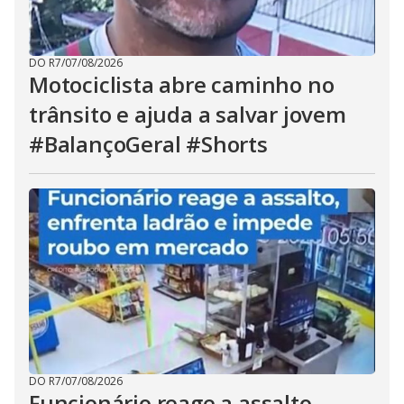
DO R7
/
07/08/2026
Motociclista abre caminho no
trânsito e ajuda a salvar jovem
#BalançoGeral #Shorts
DO R7
/
07/08/2026
Funcionário reage a assalto,