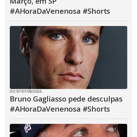
Março, em SP
#AHoraDaVenenosa #Shorts
DO R7
/
07/08/2026
Bruno Gagliasso pede desculpas
#AHoraDaVenenosa #Shorts