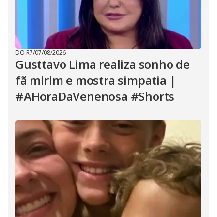
DO R7
/
07/08/2026
Gusttavo Lima realiza sonho de
fã mirim e mostra simpatia |
#AHoraDaVenenosa #Shorts