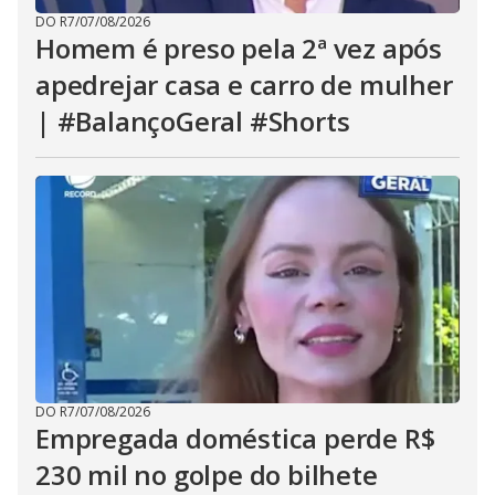
DO R7
/
07/08/2026
Homem é preso pela 2ª vez após
apedrejar casa e carro de mulher
| #BalançoGeral #Shorts
DO R7
/
07/08/2026
Empregada doméstica perde R$
230 mil no golpe do bilhete