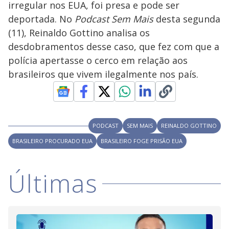
irregular nos EUA, foi presa e pode ser
M
V
u
d
deportada. No
Podcast Sem Mais
desta segunda
o
(11), Reinaldo Gottino analisa os
i
desdobramentos desse caso, que fez com que a
polícia apertasse o cerco em relação aos
brasileiros que vivem ilegalmente nos país.
d
e
PODCAST
SEM MAIS
REINALDO GOTTINO
o
BRASILEIRO PROCURADO EUA
BRASILEIRO FOGE PRISÃO EUA
Últimas