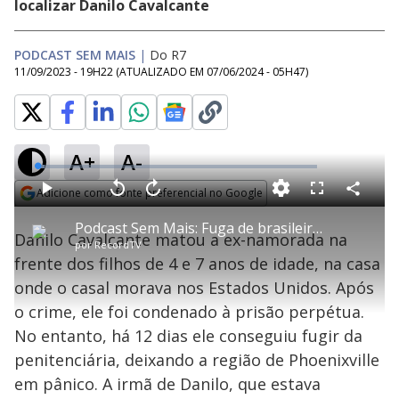
localizar Danilo Cavalcante
PODCAST SEM MAIS
|
Do R7
11/09/2023 - 19H22
(ATUALIZADO EM
07/06/2024 - 05H47
)
A+
A-
L
o
a
Adicione como fonte preferencial no Google
d
C
P
V
A
P
F
e
o
l
o
v
u
Opens in new window
d
m
a
l
a
l
:
Podcast Sem Mais: Fuga de brasileiro nos EUA prejudica a imagem do nosso país
p
y
t
n
l
2
Danilo Cavalcante matou a ex-namorada na
a
a
ç
s
.
por
RecordTV
r
r
a
c
5
t
1
r
l
r
2
frente dos filhos de 4 e 7 anos de idade, na casa
i
0
1
e
%
l
s
0
e
h
onde o casal morava nos Estados Unidos. Após
e
s
n
a
g
e
r
u
g
o crime, ele foi condenado à prisão perpétua.
n
u
a
d
n
o
d
No entanto, há 12 dias ele conseguiu fugir da
s
o
s
penitenciária, deixando a região de Phoenixville
y
em pânico. A irmã de Danilo, que estava