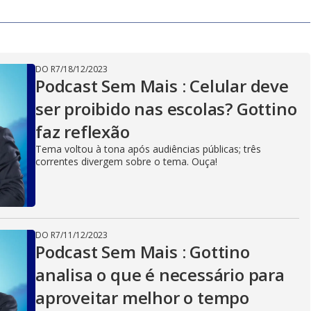
y
e
V
DO R7
/
18/12/2023
Podcast Sem Mais : Celular deve
ser proibido nas escolas? Gottino
i
faz reflexão
Tema voltou à tona após audiências públicas; três
correntes divergem sobre o tema. Ouça!
d
e
DO R7
/
11/12/2023
Podcast Sem Mais : Gottino
analisa o que é necessário para
o
aproveitar melhor o tempo