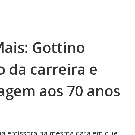
ais: Gottino
o da carreira e
agem aos 70 anos
 na emissora na mesma data em que