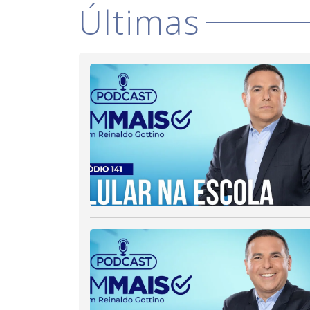
Últimas
d
o