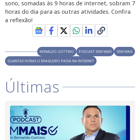
sono, somadas às 9 horas de internet, sobram 7
M
V
u
d
horas do dia para as outras atividades. Confira
o
a reflexão!
i
d
REINALDO GOTTINO
PODCAST SEM MAIS
SEM MAIS
QUANTAS HORAS O BRASILEIRO PASSA NA INTERNET
e
Últimas
o