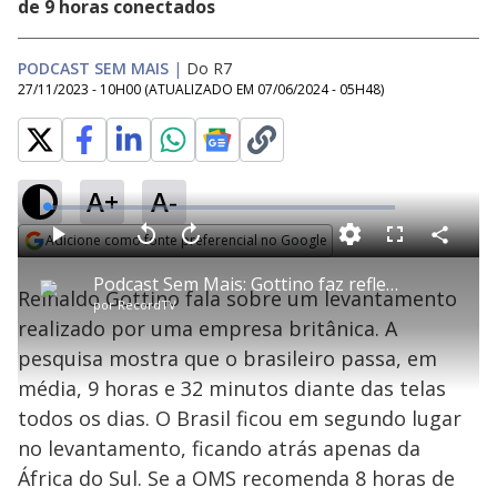
de 9 horas conectados
PODCAST SEM MAIS
|
Do R7
27/11/2023 - 10H00
(ATUALIZADO EM
07/06/2024 - 05H48
)
A+
A-
L
o
a
Adicione como fonte preferencial no Google
d
C
P
V
A
P
F
e
o
l
o
v
u
Opens in new window
d
m
a
l
a
l
:
Podcast Sem Mais: Gottino faz reflexão sobre o tempo que as pessoas passam na internet
p
y
t
n
l
2
Reinaldo Gottino fala sobre um levantamento
a
a
ç
s
.
por
RecordTV
r
r
a
c
0
t
1
r
l
r
0
realizado por uma empresa britânica. A
i
0
1
e
%
l
s
0
e
h
pesquisa mostra que o brasileiro passa, em
e
s
n
a
g
e
r
u
g
média, 9 horas e 32 minutos diante das telas
n
u
a
d
n
o
d
todos os dias. O Brasil ficou em segundo lugar
s
o
s
no levantamento, ficando atrás apenas da
y
África do Sul. Se a OMS recomenda 8 horas de