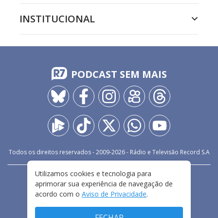
INSTITUCIONAL
PODCAST SEM MAIS
Todos os direitos reservados - 2009-
2026
- Rádio e Televisão Record S.A
Utilizamos cookies e tecnologia para
CARREIRA
FALE CONOSCO
PRIVACIDADE
aprimorar sua experiência de navegação de
TERMOS E CONDIÇÕES DE USO
acordo com o
Aviso de Privacidade
.
FECHAR