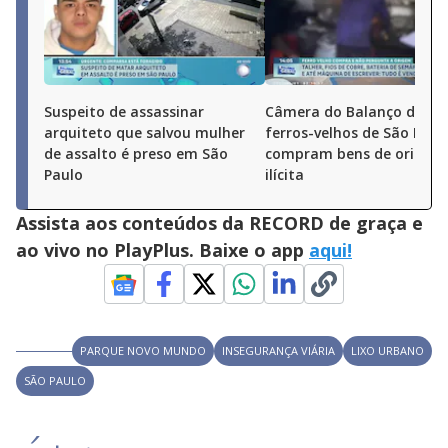
Suspeito de assassinar
Câmera do Balanço denun
arquiteto que salvou mulher
ferros-velhos de São Paul
de assalto é preso em São
compram bens de origem
Paulo
ilícita
Assista aos conteúdos da RECORD de graça e
ao vivo no PlayPlus. Baixe o app
aqui!
PARQUE NOVO MUNDO
INSEGURANÇA VIÁRIA
LIXO URBANO
SÃO PAULO