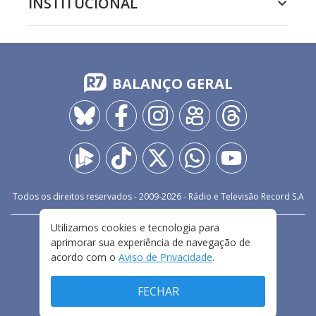
INSTITUCIONAL
BALANÇO GERAL
Todos os direitos reservados - 2009-
2026
- Rádio e Televisão Record S.A
Utilizamos cookies e tecnologia para
CARREIRA
FALE CONOSCO
PRIVACIDADE
aprimorar sua experiência de navegação de
TERMOS E CONDIÇÕES DE USO
acordo com o
Aviso de Privacidade
.
FECHAR