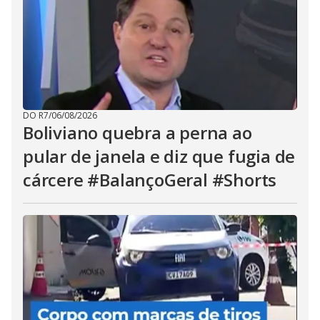
DO R7
/
06/08/2026
Boliviano quebra a perna ao
pular de janela e diz que fugia de
cárcere #BalançoGeral #Shorts