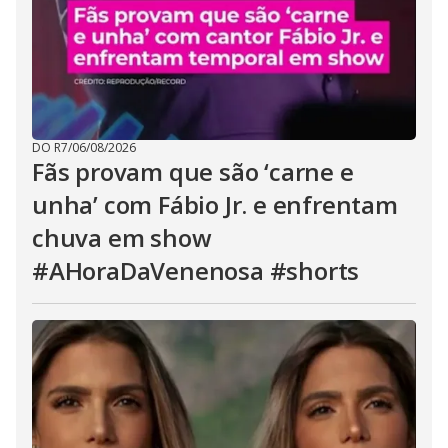
DO R7
/
06/08/2026
Fãs provam que são ‘carne e
unha’ com Fábio Jr. e enfrentam
chuva em show
#AHoraDaVenenosa #shorts