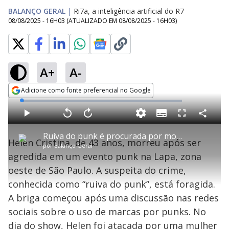
BALANÇO GERAL
|
Ri7a, a inteligência artificial do R7
08/08/2025 - 16H03
(ATUALIZADO EM
08/08/2025 - 16H03
)
A+
A-
Adicione como fonte preferencial no Google
Opens in new window
L
o
a
S
d
u
C
P
V
A
P
F
e
b
o
l
o
v
u
d
t
m
a
l
a
l
:
Ruiva do punk é procurada por morte durante show em SP
i
p
y
t
n
l
1
Helen Cristina, de 43 anos, morreu após ser
t
a
a
ç
s
.
por
Balanço Geral
l
r
r
a
c
5
e
t
1
r
l
r
7
agredida em um evento punk na Lapa, zona
s
i
0
1
e
%
l
s
0
e
h
oeste de São Paulo. A suspeita do crime,
e
s
n
a
g
e
r
u
g
conhecida como “ruiva do punk”, está foragida.
n
u
a
d
n
o
d
A briga começou após uma discussão nas redes
s
o
s
sociais sobre o uso de marcas por punks. No
dia do show, Helen foi atacada por uma mulher