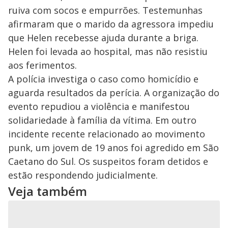
y
ruiva com socos e empurrões. Testemunhas
M
V
u
d
afirmaram que o marido da agressora impediu
o
que Helen recebesse ajuda durante a briga.
i
Helen foi levada ao hospital, mas não resistiu
aos ferimentos.
A polícia investiga o caso como homicídio e
d
aguarda resultados da perícia. A organização do
evento repudiou a violência e manifestou
e
solidariedade à família da vítima. Em outro
incidente recente relacionado ao movimento
o
punk, um jovem de 19 anos foi agredido em São
Caetano do Sul. Os suspeitos foram detidos e
estão respondendo judicialmente.
Veja também