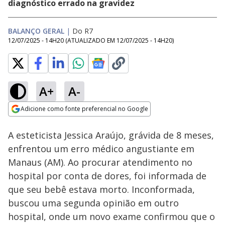
diagnóstico errado na gravidez
BALANÇO GERAL
|
Do R7
12/07/2025 - 14H20
(ATUALIZADO EM
12/07/2025 - 14H20
)
A+
A-
Loaded
:
20.37%
Adicione como fonte preferencial no Google
Subtitles
Ativar
Som
Opens in new window
A esteticista Jessica Araújo, grávida de 8 meses,
enfrentou um erro médico angustiante em
Manaus (AM). Ao procurar atendimento no
hospital por conta de dores, foi informada de
que seu bebê estava morto. Inconformada,
buscou uma segunda opinião em outro
hospital, onde um novo exame confirmou que o