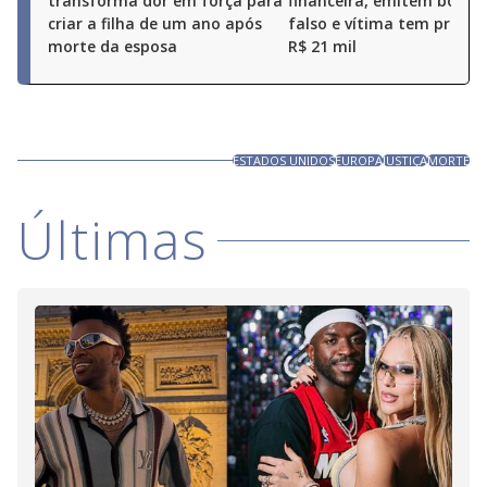
transforma dor em força para
financeira, emitem boleto
criar a filha de um ano após
falso e vítima tem prejuí
morte da esposa
R$ 21 mil
ESTADOS UNIDOS
EUROPA
JUSTIÇA
MORTE
Últimas