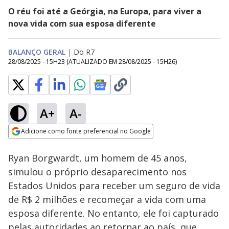
O réu foi até a Geórgia, na Europa, para viver a
nova vida com sua esposa diferente
BALANÇO GERAL
|
Do R7
28/08/2025 - 15H23
(ATUALIZADO EM
28/08/2025 - 15H26
)
A+
A-
Loaded
:
16.06%
Adicione como fonte preferencial no Google
Subtitles
Ativar
Som
Opens in new window
Ryan Borgwardt, um homem de 45 anos,
simulou o próprio desaparecimento nos
Estados Unidos para receber um seguro de vida
de R$ 2 milhões e recomeçar a vida com uma
esposa diferente. No entanto, ele foi capturado
pelas autoridades ao retornar ao país, que