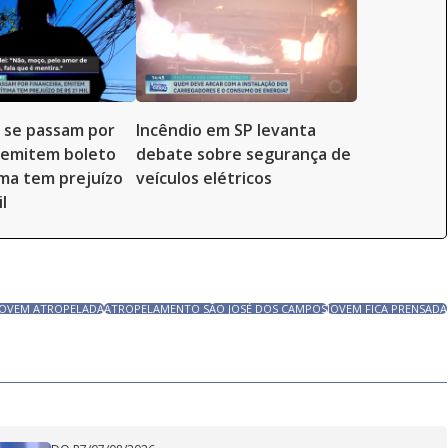
 se passam por
Incêndio em SP levanta
, emitem boleto
debate sobre segurança de
ima tem prejuízo
veículos elétricos
l
JOVEM ATROPELADA
ATROPELAMENTO SÃO JOSÉ DOS CAMPOS
JOVEM FICA PRENSADA