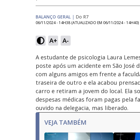
BALANÇO GERAL
|
Do R7
06/11/2024 - 14H38
(ATUALIZADO EM
06/11/2024 - 14H40
)
Loaded
:
10.56%
A+
A-
Ativar
Som
A estudante de psicologia Laura Lemes
poste após um acidente em São José do
com alguns amigos em frente a facul
traseira de outro e ela acabou prensa
carro e retiram a jovem do local. Ela s
despesas médicas foram pagas pela fam
ouvido na delegacia, mas liberado.
VEJA TAMBÉM