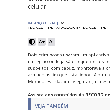
celular
BALANÇO GERAL
|
Do R7
11/07/2025 - 13H54
(ATUALIZADO EM
11/07/2025 - 13H54
)
Loaded
:
15.90%
A+
A-
Ativar
Som
Dois criminosos usaram um aplicativo 
na região onde já são frequentes os re
suspeitos, com capuz, monitorava a c
armado assim que estacionou. A dupla 
Moradores relatam insegurança, mesm
Assista aos conteúdos da RECORD de 
VEJA TAMBÉM