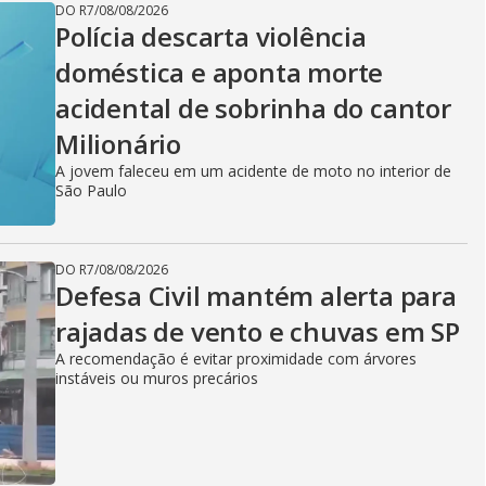
DO R7
/
08/08/2026
Polícia descarta violência
doméstica e aponta morte
acidental de sobrinha do cantor
Milionário
A jovem faleceu em um acidente de moto no interior de
São Paulo
DO R7
/
08/08/2026
Defesa Civil mantém alerta para
rajadas de vento e chuvas em SP
A recomendação é evitar proximidade com árvores
instáveis ou muros precários