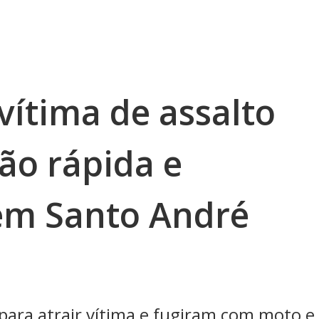
vítima de assalto
o rápida e
em Santo André
para atrair vítima e fugiram com moto e