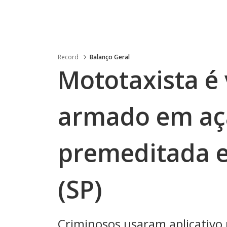
Record
Balanço Geral
Mototaxista é 
armado em açã
premeditada 
(SP)
Criminosos usaram aplicativo 