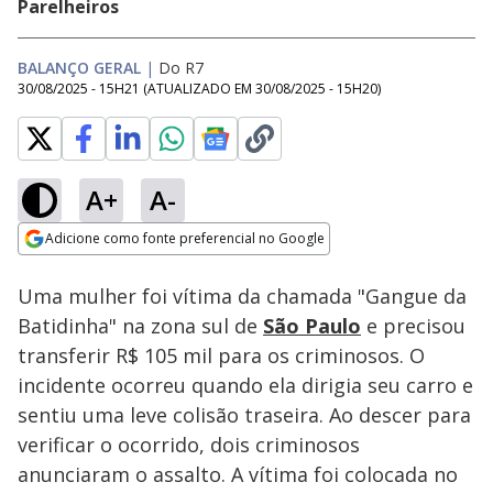
Parelheiros
BALANÇO GERAL
|
Do R7
30/08/2025 - 15H21
(ATUALIZADO EM
30/08/2025 - 15H20
)
A+
A-
Loaded
:
72.61%
Adicione como fonte preferencial no Google
Subtitles
Ativar
Som
Opens in new window
Uma mulher foi vítima da chamada "Gangue da
Batidinha" na zona sul de
São Paulo
e precisou
transferir R$ 105 mil para os criminosos. O
incidente ocorreu quando ela dirigia seu carro e
sentiu uma leve colisão traseira. Ao descer para
verificar o ocorrido, dois criminosos
anunciaram o assalto. A vítima foi colocada no