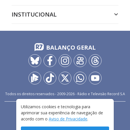
INSTITUCIONAL
BALANÇO GERAL
Todos os direitos reservados - 2009-
2026
- Rádio e Televisão Record S.A
Utilizamos cookies e tecnologia para
CARREIRA
FALE CONOSCO
PRIVACIDADE
aprimorar sua experiência de navegação de
TERMOS E CONDIÇÕES DE USO
acordo com o
Aviso de Privacidade
.