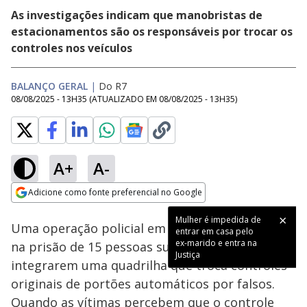
As investigações indicam que manobristas de
estacionamentos são os responsáveis por trocar os
controles nos veículos
BALANÇO GERAL
|
Do R7
08/08/2025 - 13H35
(ATUALIZADO EM
08/08/2025 - 13H35
)
A+
A-
Loaded
:
39.85%
Adicione como fonte preferencial no Google
Subtitles
Ativar
Som
Opens in new window
Mulher é impedida de
Uma operação policial em São Paulo resultou
entrar em casa pelo
ex-marido e entra na
na prisão de 15 pessoas suspeitas de
Justiça
integrarem uma quadrilha que troca controles
originais de portões automáticos por falsos.
Quando as vítimas percebem que o controle