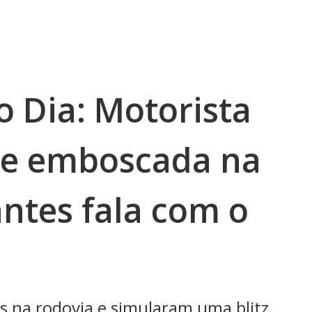
 Dia: Motorista
de emboscada na
ntes fala com o
s na rodovia e simularam uma blitz