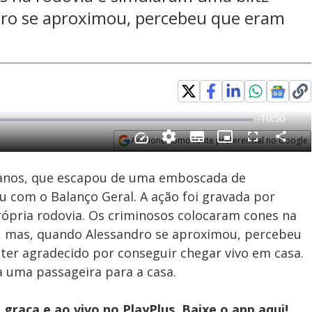
ndro se aproximou, percebeu que eram
Adicione como fonte preferencial no Google
Subtitles
Velocidade
Opens in new window
2 anos, que escapou de uma emboscada de
u com o Balanço Geral. A ação foi gravada por
rópria rodovia. Os criminosos colocaram cones na
l, mas, quando Alessandro se aproximou, percebeu
 ter agradecido por conseguir chegar vivo em casa.
 uma passageira para a casa.
graça e ao vivo no PlayPlus. Baixe o app
aqui!