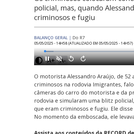
policial, mas, quando Alessa
criminosos e fugiu
BALANÇO GERAL
|
Do R7
05/05/2025 - 14H58
(ATUALIZADO EM
05/05/2025 - 14H57
)
Loaded
:
4.60%
A+
A-
Ativar
Som
O motorista Alessandro Araújo, de 5
criminosos na rodovia Imigrantes, falo
câmeras do carro do motorista e da p
rodovia e simularam uma blitz policia
que eram criminosos e fugiu. Ele disse
No momento da emboscada, ele levava
Assista aos conteúdos da RECORD de 