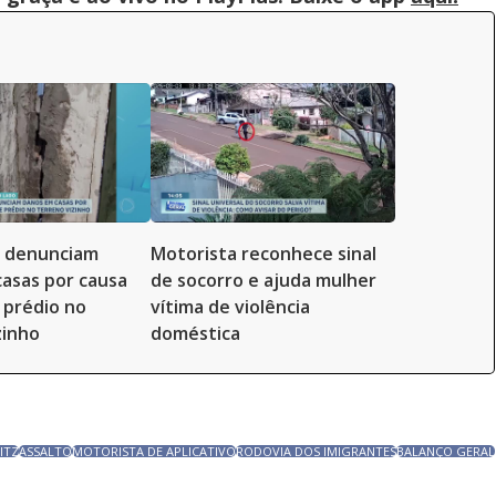
 denunciam
Motorista reconhece sinal
asas por causa
de socorro e ajuda mulher
 prédio no
vítima de violência
zinho
doméstica
ITZ
ASSALTO
MOTORISTA DE APLICATIVO
RODOVIA DOS IMIGRANTES
BALANÇO GERAL