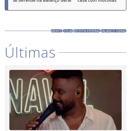
se defende na Balanço Geral
casa com mochilas
MÉXICO
DÓLAR
RECEITA FEDERAL
BALANÇO GERAL
Últimas