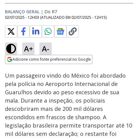
BALANÇO GERAL
|
Do R7
02/07/2025 - 12H03
(ATUALIZADO EM
02/07/2025 - 12H15
)
A+
A-
Loaded
:
31.75%
Adicione como fonte preferencial no Google
Subtitles
Ativar
Som
Opens in new window
Um passageiro vindo do México foi abordado
pela polícia no Aeroporto Internacional de
Guarulhos devido ao peso excessivo de sua
mala. Durante a inspeção, os policiais
descobriram mais de 200 mil dólares
escondidos em frascos de shampoo. A
legislação brasileira permite transportar até 10
mil dólares sem declaração; o restante foi