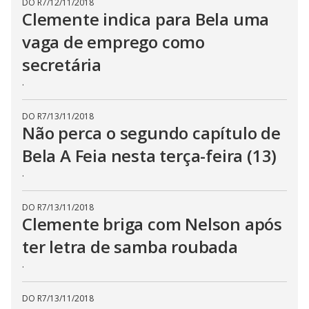
DO R7
/
12/11/2018
Clemente indica para Bela uma
vaga de emprego como
secretária
.
DO R7
/
13/11/2018
Não perca o segundo capítulo de
Bela A Feia nesta terça-feira (13)
.
DO R7
/
13/11/2018
Clemente briga com Nelson após
ter letra de samba roubada
.
DO R7
/
13/11/2018