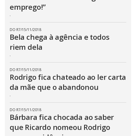
emprego!”
.
DO R7
/
15/11/2018
Bela chega à agência e todos
riem dela
.
DO R7
/
15/11/2018
Rodrigo fica chateado ao ler carta
da mãe que o abandonou
.
DO R7
/
15/11/2018
Bárbara fica chocada ao saber
que Ricardo nomeou Rodrigo