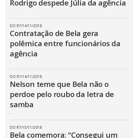
Rodrigo despede Júlia da agência
.
DO R7
/
14/11/2018
Contratação de Bela gera
polêmica entre funcionários da
agência
.
DO R7
/
14/11/2018
Nelson teme que Bela não o
perdoe pelo roubo da letra de
samba
.
DO R7
/
15/11/2018
Bela comemora: “Consegui um