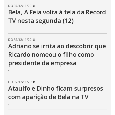
i
DO R7
/
12/11/2018
d
Bela, A Feia volta à tela da Record
TV nesta segunda (12)
e
.
DO R7
/
12/11/2018
o
Adriano se irrita ao descobrir que
Ricardo nomeou o filho como
presidente da empresa
.
DO R7
/
12/11/2018
Ataulfo e Dinho ficam surpresos
com aparição de Bela na TV
.