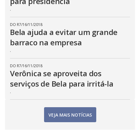
para presidência
.
DO R7
/
16/11/2018
Bela ajuda a evitar um grande
barraco na empresa
.
DO R7
/
16/11/2018
Verônica se aproveita dos
serviços de Bela para irritá-la
.
VEJA MAIS NOTÍCIAS