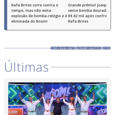
Rafa Brites corre contra o
Grande prêmio! Joaquim 
tempo, mas não evita
vence bomba dourada e l
explosão de bomba-relógio e é
R$ 82 mil após confronto
eliminada do Boom!
Rafa Brites
TOM-CAVALCANTE
ADRIANE-GALISTEU
BOOM
Últimas