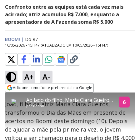
Confronto entre as equipes está cada vez mais
acirrado; atriz acumulou R$ 7.000, enquanto a
apresentadora de A Fazenda soma R$ 5.000
BOOM!
|
Do R7
10/05/2026 - 15H47
(ATUALIZADO EM
10/05/2026 - 15H47
)
A+
A-
explore
Adicione como fonte preferencial no Google
This
Opens in new window
Ao lado do filho, Maria Clara Gueiros acerta o ponto mais baixo da Terra e supera Galisteu no Boom!
is
6
João, filho da atriz Maria Clara Gueiros,
a
Conteúdo bloqueado
por
Boom!
modal
transformou o Dia das Mães em presente de
window.
Lamentamos, mas o vídeo que está tentando assisitr é de exibição
This
exclusiva em território brasileiro :-(
acertos no Boom! deste domingo (10). Depois
modal
can
de ajudar a mãe pela primeira vez, o jovem
be
closed
voltou a ser chamado para o desafio de R$ 4.000
by