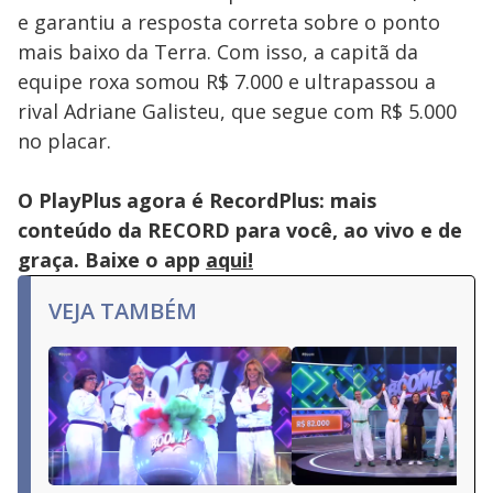
pressing
e garantiu a resposta correta sobre o ponto
the
Escape
mais baixo da Terra. Com isso, a capitã da
key
or
equipe roxa somou R$ 7.000 e ultrapassou a
activating
the
rival Adriane Galisteu, que segue com R$ 5.000
close
button.
no placar.
O PlayPlus agora é RecordPlus: mais
conteúdo da RECORD para você, ao vivo e de
graça. Baixe o app
aqui!
VEJA TAMBÉM