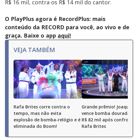
R$ 16 mil, contra os R$ 14 mil do cantor.
key
or
activating
the
O PlayPlus agora é RecordPlus: mais
close
button.
conteúdo da RECORD para você, ao vivo e de
graça. Baixe o app
aqui!
VEJA TAMBÉM
Rafa Brites corre contra o
Grande prêmio! Joaquim 
tempo, mas não evita
vence bomba dourada e l
explosão de bomba-relógio e é
R$ 82 mil após confronto
eliminada do Boom!
Rafa Brites