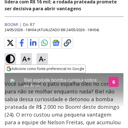
lidera com R$ 16 mil; a rodada prateada promete
ser decisiva para abrir vantagens
BOOM!
|
Do R7
24/05/2026 - 16H04
(ATUALIZADO EM
24/05/2026 - 16H04
)
A+
A-
explore
Adicione como fonte preferencial no Google
This
Opens in new window
Biel explode bomba curiosa sobre patos e vê R$ 2.000 irem para a equipe de Nelson Freitas
is
6
Você sabia que o pato espalha óleo no corpo
a
Conteúdo bloqueado
por
Boom!
modal
para não se molhar enquanto nada? Biel não
window.
Lamentamos, mas o vídeo que está tentando assisitr é de exibição
This
exclusiva em território brasileiro :-(
sabia dessa curiosidade e detonou a bomba
modal
can
prateada de R$ 2.000 no Boom! deste domingo
be
closed
(24). O erro custou uma pequena vantagem
by
pressing
para a equipe de Nelson Freitas, que acumulou
the
Escape