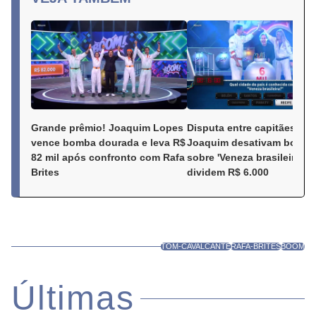
Grande prêmio! Joaquim Lopes
Disputa entre capitães: R
vence bomba dourada e leva
Joaquim desativam bomb
R$ 82 mil após confronto com
sobre 'Veneza brasileira’ e
Rafa Brites
dividem R$ 6.000
TOM-CAVALCANTE
RAFA-BRITES
BOOM
Últimas