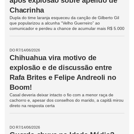
DO R7
/
14/06/2026
Rafa Brites e Joaquim Lopes
desarmam bomba prateada
sobre ‘Os Flintstones’ e dividem
R$ 2.000
Apesar da parceria dos rivais, Joaquim Lopes segue na
liderança do placar por diferença de R$ 2.000