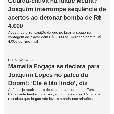
DO R7
/
14/06/2026
Origem curiosa da baba-de-moça
surpreende Rafa com explosão
na última bomba preta do Boom!
Capitã do time roxo perdeu a chance de virar o jogo
contra o rival Joaquim Lopes, que segue na liderança por
uma diferença mínima de R$ 2.000