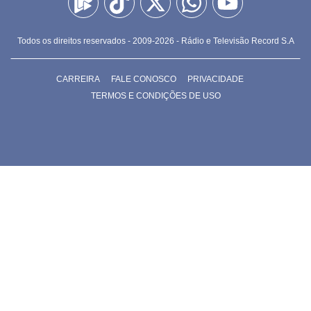
DO R7
/
14/06/2026
Rivais Rafa Brites e Joaquim
Lopes desativam primeira bomba
no Boom! deste domingo (14)
Ao lado de seus pares românticos, competidores
conseguiram acumular os primeiros R$ 1.000 e prometem
uma disputa intensa