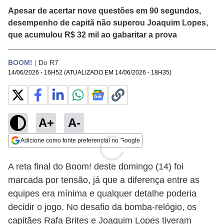
Apesar de acertar nove questões em 90 segundos,
desempenho de capitã não superou Joaquim Lopes,
que acumulou R$ 32 mil ao gabaritar a prova
BOOM!
|
Do R7
14/06/2026 - 16H52
(ATUALIZADO EM
14/06/2026 - 18H35
)
A+
A-
Adicione como fonte preferencial no Google
Opens in new window
A reta final do Boom! deste domingo (14) foi
marcada por tensão, já que a diferença entre as
equipes era mínima e qualquer detalhe poderia
decidir o jogo. No desafio da bomba-relógio, os
capitães Rafa Brites e Joaquim Lopes tiveram