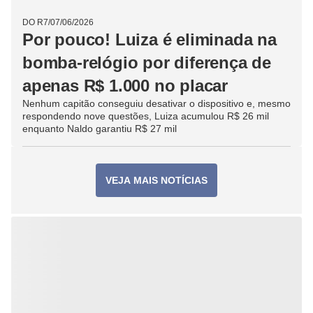
DO R7
/
14/06/2026
Guarda-chuva na Idade Média?
Joaquim interrompe sequência
de acertos ao detonar bomba de
R$ 4.000
Apesar do erro, capitão da equipe laranja segue na
vantagem do placar com R$ 6.000 acumulados contra R$
4.000 do time rival