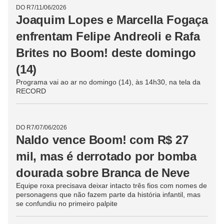
DO R7
/
14/06/2026
Chihuahua vira motivo de
explosão e de discussão entre
Rafa Brites e Felipe Andreoli no
Boom!
Casal deveria deixar intacto o fio com a menor raça de
cachorro e, apesar dos conselhos do marido, a capitã
mirou direto na resposta certa