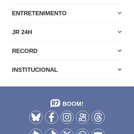
DO R7
/
14/06/2026
Rafa Brites dá dica para
enfrentar fumaça colorida ao
explodir bomba: ‘Não grite de
boca aberta'
Apresentadora da RECORD cortou a resposta correta
sobre o que existe em alto relevo no teclado do
computador para orientar a digitação