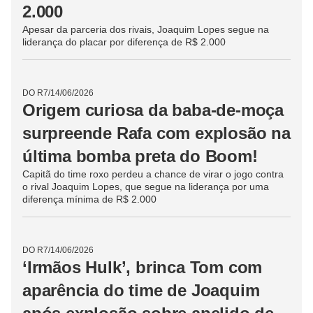
DO R7
/
14/06/2026
Joaquim se confunde com
apelido de Pelé no Santos e
perde a liderança para Rafa
Brites
Assim que o capitão laranja cortou o fio correto, Felipe
Andreoli correu para longe da bomba para evitar ficar
ainda mais sujo de tinta