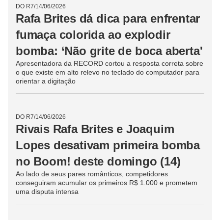
DO R7
/
14/06/2026
‘Irmãos Hulk’, brinca Tom com
aparência do time de Joaquim
após explosão sobre apelido de
Chacrinha
Dupla do time laranja esqueceu da canção de Gilberto Gil
que popularizou a alcunha “Velho Guerreiro” ao
comunicador e perdeu a chance de acumular mais R$
5.000