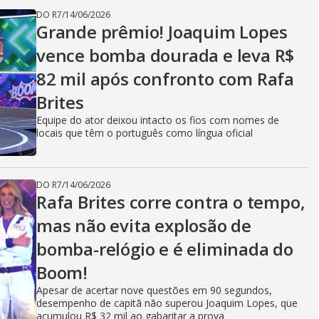
DO R7
/
14/06/2026
Grande prêmio! Joaquim Lopes
vence bomba dourada e leva R$
82 mil após confronto com Rafa
Brites
Equipe do ator deixou intacto os fios com nomes de
locais que têm o português como língua oficial
DO R7
/
14/06/2026
Rafa Brites corre contra o tempo,
mas não evita explosão de
bomba-relógio e é eliminada do
Boom!
Apesar de acertar nove questões em 90 segundos,
desempenho de capitã não superou Joaquim Lopes, que
acumulou R$ 32 mil ao gabaritar a prova