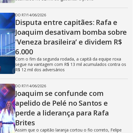
DO R7
/
14/06/2026
Disputa entre capitães: Rafa e
Joaquim desativam bomba sobre
'Veneza brasileira’ e dividem R$
6.000
Com o fim da segunda rodada, a capitã da equipe roxa
segue na vantagem com R$ 13 mil acumulados contra os
R$ 12 mil dos adversários
DO R7
/
14/06/2026
Joaquim se confunde com
apelido de Pelé no Santos e
perde a liderança para Rafa
Brites
Assim que o capitão laranja cortou o fio correto, Felipe