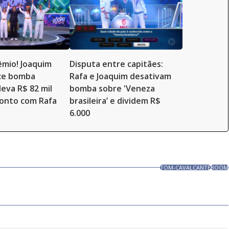
mio! Joaquim
Disputa entre capitães:
ce bomba
Rafa e Joaquim desativam
leva R$ 82 mil
bomba sobre 'Veneza
ronto com Rafa
brasileira’ e dividem R$
6.000
TOM-CAVALCANTE
BOOM