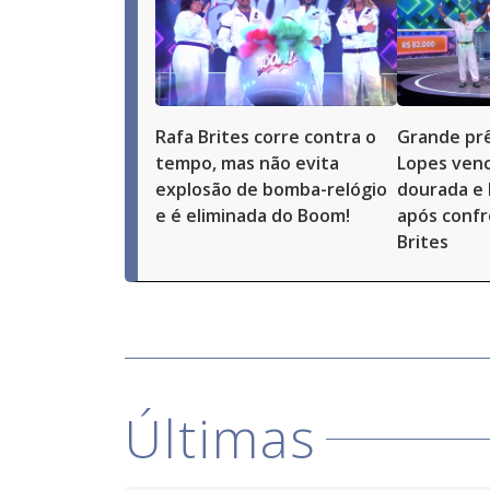
Rafa Brites corre contra o
Grande prê
tempo, mas não evita
Lopes ven
explosão de bomba-relógio
dourada e 
e é eliminada do Boom!
após conf
Brites
Últimas