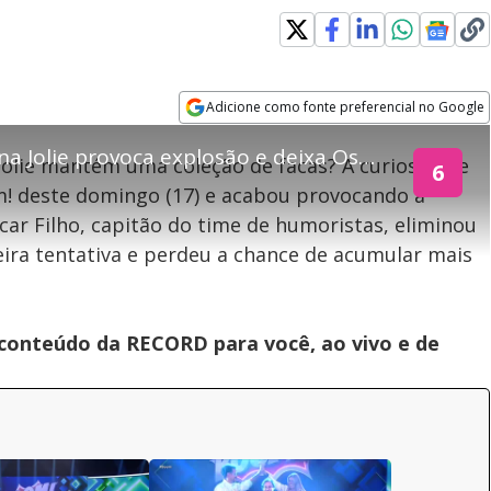
explore
Adicione como fonte preferencial no Google
Opens in new window
Coleção inusitada de Angelina Jolie provoca explosão e deixa Oscar Filho indignado
Jolie mantém uma coleção de facas? A curiosidade
6
! deste domingo (17) e acabou provocando a
teúdo bloqueado
ar Filho, capitão do time de humoristas, eliminou
eira tentativa e perdeu a chance de acumular mais
assisitr é de exibição exclusiva em território brasileiro :-(
 conteúdo da RECORD para você, ao vivo e de