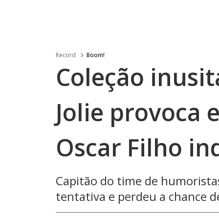
Record
Boom!
Coleção inusi
Jolie provoca 
Oscar Filho i
Capitão do time de humoristas
tentativa e perdeu a chance d