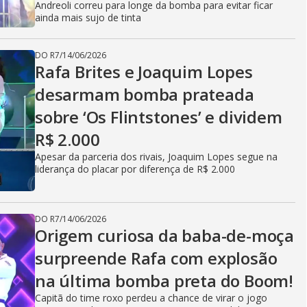
Andreoli correu para longe da bomba para evitar ficar
ainda mais sujo de tinta
DO R7
/
14/06/2026
Rafa Brites e Joaquim Lopes
desarmam bomba prateada
sobre ‘Os Flintstones’ e dividem
R$ 2.000
Apesar da parceria dos rivais, Joaquim Lopes segue na
liderança do placar por diferença de R$ 2.000
DO R7
/
14/06/2026
Origem curiosa da baba-de-moça
surpreende Rafa com explosão
na última bomba preta do Boom!
Capitã do time roxo perdeu a chance de virar o jogo