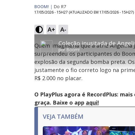
BOOM!
|
Do R7
17/05/2026 - 15H27
(ATUALIZADO EM
17/05/2026 - 15H27
)
A+
A-
This
is
Quem imaginaria que a atriz Angelina 
a
por
Boom!
modal
surpreendeu os participantes do Boom
window.
This
Con
explosão da segunda bomba preta. Osc
modal
can
justamente o fio correto logo na prim
be
Lamentamos, mas o vídeo que está tentando 
closed
R$ 2.000 no placar.
by
pressing
the
Escape
O PlayPlus agora é RecordPlus: mais
key
or
graça. Baixe o app
aqui!
activating
the
close
VEJA TAMBÉM
button.