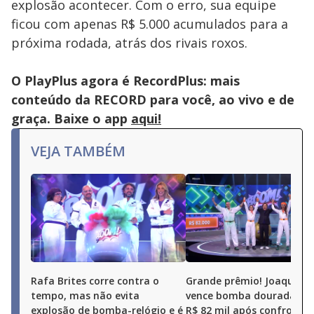
explosão acontecer. Com o erro, sua equipe
key
or
ficou com apenas R$ 5.000 acumulados para a
activating
the
próxima rodada, atrás dos rivais roxos.
close
button.
O PlayPlus agora é RecordPlus: mais
conteúdo da RECORD para você, ao vivo e de
graça. Baixe o app
aqui!
VEJA TAMBÉM
Rafa Brites corre contra o
Grande prêmio! Joaquim 
tempo, mas não evita
vence bomba dourada e l
explosão de bomba-relógio e é
R$ 82 mil após confronto