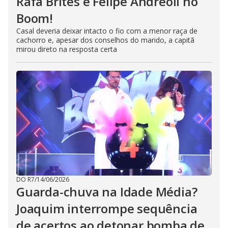
Rafa Brites e Felipe Andreoli no
Boom!
Casal deveria deixar intacto o fio com a menor raça de
cachorro e, apesar dos conselhos do marido, a capitã
mirou direto na resposta certa
DO R7
/
14/06/2026
Guarda-chuva na Idade Média?
Joaquim interrompe sequência
de acertos ao detonar bomba de