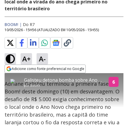
local onde a virada do ano chega primeiro no
território brasileiro
BOOM!
|
Do R7
10/05/2026 - 15H56
(ATUALIZADO EM
10/05/2026 - 15H55
)
A+
A-
explore
Adicione como fonte preferencial no Google
This
Opens in new window
Galisteu detona bomba sobre Ano Novo e termina primeira fase do Boom! com apenas R$ 5.000
is
6
Adriane Galisteu terminou a primeira fase do
a
Conteúdo bloqueado
por
Boom!
modal
Boom! deste domingo (10) em desvantagem. O
window.
Lamentamos, mas o vídeo que está tentando assisitr é de exibição
This
exclusiva em território brasileiro :-(
desafio de R$ 5.000 exigia conhecimento sobre
modal
can
o local onde o Ano Novo chega primeiro no
be
closed
território brasileiro, mas a capitã do time
by
pressing
laranja cortou o fio da resposta correta e viu a
the
Escape