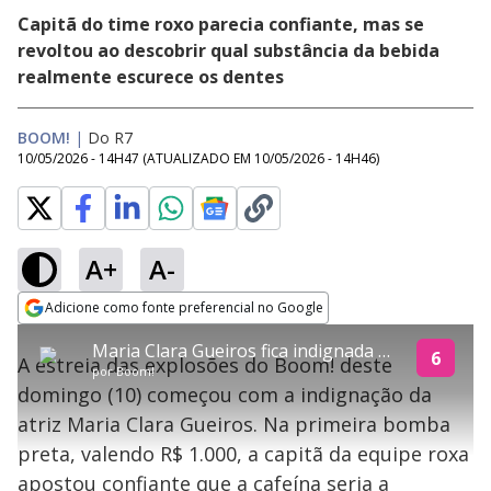
Capitã do time roxo parecia confiante, mas se
revoltou ao descobrir qual substância da bebida
realmente escurece os dentes
BOOM!
|
Do R7
10/05/2026 - 14H47
(ATUALIZADO EM
10/05/2026 - 14H46
)
A+
A-
explore
Adicione como fonte preferencial no Google
This
Opens in new window
Maria Clara Gueiros fica indignada ao detonar primeira bomba sobre café no Boom! deste domingo (10)
is
6
A estreia das explosões do Boom! deste
a
Conteúdo bloqueado
por
Boom!
modal
domingo (10) começou com a indignação da
window.
Lamentamos, mas o vídeo que está tentando assisitr é de exibição
This
exclusiva em território brasileiro :-(
atriz Maria Clara Gueiros. Na primeira bomba
modal
can
preta, valendo R$ 1.000, a capitã da equipe roxa
be
closed
apostou confiante que a cafeína seria a
by