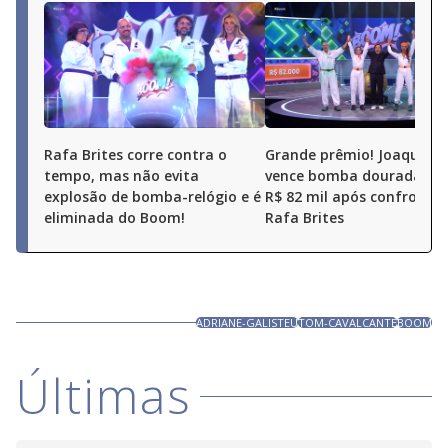
Rafa Brites corre contra o
Grande prêmio! Joaquim 
tempo, mas não evita
vence bomba dourada e l
explosão de bomba-relógio e é
R$ 82 mil após confronto
eliminada do Boom!
Rafa Brites
ADRIANE-GALISTEU
TOM-CAVALCANTE
BOOM
Últimas