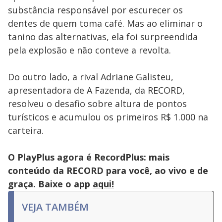
pressing
substância responsável por escurecer os
the
Escape
dentes de quem toma café. Mas ao eliminar o
key
or
tanino das alternativas, ela foi surpreendida
activating
the
pela explosão e não conteve a revolta.
close
button.
Do outro lado, a rival Adriane Galisteu,
apresentadora de A Fazenda, da RECORD,
resolveu o desafio sobre altura de pontos
turísticos e acumulou os primeiros R$ 1.000 na
carteira.
O PlayPlus agora é RecordPlus: mais
conteúdo da RECORD para você, ao vivo e de
graça. Baixe o app
aqui!
VEJA TAMBÉM