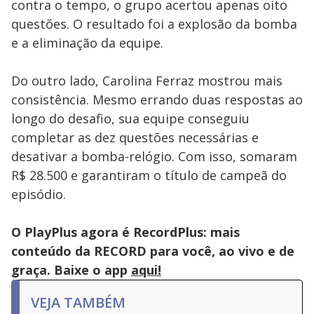
contra o tempo, o grupo acertou apenas oito
key
or
questões. O resultado foi a explosão da bomba
activating
the
e a eliminação da equipe.
close
button.
Do outro lado, Carolina Ferraz mostrou mais
consistência. Mesmo errando duas respostas ao
longo do desafio, sua equipe conseguiu
completar as dez questões necessárias e
desativar a bomba-relógio. Com isso, somaram
R$ 28.500 e garantiram o título de campeã do
episódio.
O PlayPlus agora é RecordPlus: mais
conteúdo da RECORD para você, ao vivo e de
graça. Baixe o app
aqui!
VEJA TAMBÉM