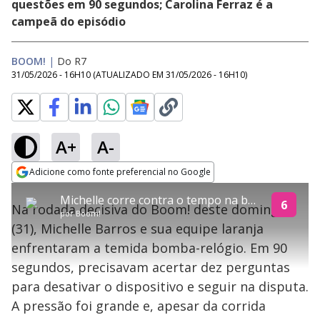
questões em 90 segundos; Carolina Ferraz é a
campeã do episódio
BOOM!
|
Do R7
31/05/2026 - 16H10
(ATUALIZADO EM
31/05/2026 - 16H10
)
A+
A-
explore
Adicione como fonte preferencial no Google
This
Opens in new window
Michelle corre contra o tempo na bomba-relógio, mas não evita a explosão e é eliminada do Boom!
is
6
Na rodada decisiva do Boom! deste domingo
a
Conteúdo bloqueado
por
Boom!
modal
(31), Michelle Barros e sua equipe laranja
window.
Lamentamos, mas o vídeo que está tentando assisitr é de exibição
This
exclusiva em território brasileiro :-(
enfrentaram a temida bomba-relógio. Em 90
modal
can
segundos, precisavam acertar dez perguntas
be
closed
para desativar o dispositivo e seguir na disputa.
by
pressing
A pressão foi grande e, apesar da corrida
the
Escape