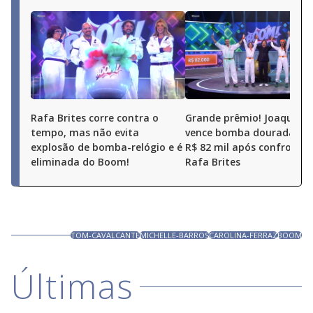
Rafa Brites corre contra o
Grande prêmio! Joaquim 
tempo, mas não evita
vence bomba dourada e l
explosão de bomba-relógio e é
R$ 82 mil após confronto
eliminada do Boom!
Rafa Brites
TOM-CAVALCANTE
MICHELLE-BARROS
CAROLINA-FERRAZ
BOOM
Últimas