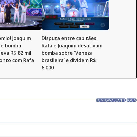
mio! Joaquim
Disputa entre capitães:
ce bomba
Rafa e Joaquim desativam
leva R$ 82 mil
bomba sobre 'Veneza
ronto com Rafa
brasileira’ e dividem R$
6.000
TOM-CAVALCANTE
BOOM