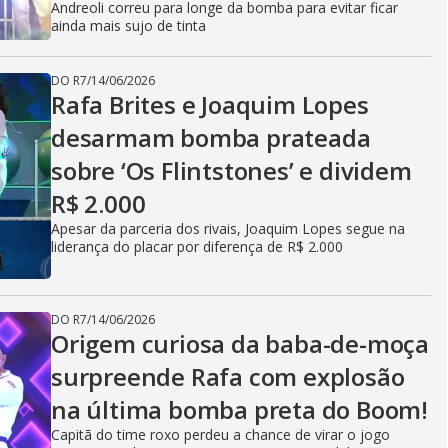
Andreoli correu para longe da bomba para evitar ficar
ainda mais sujo de tinta
DO R7
/
14/06/2026
Rafa Brites e Joaquim Lopes
desarmam bomba prateada
sobre ‘Os Flintstones’ e dividem
R$ 2.000
Apesar da parceria dos rivais, Joaquim Lopes segue na
liderança do placar por diferença de R$ 2.000
DO R7
/
14/06/2026
Origem curiosa da baba-de-moça
surpreende Rafa com explosão
na última bomba preta do Boom!
Capitã do time roxo perdeu a chance de virar o jogo