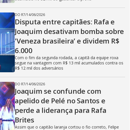
DO R7
/
14/06/2026
Disputa entre capitães: Rafa e
Joaquim desativam bomba sobre
'Veneza brasileira’ e dividem R$
6.000
Com o fim da segunda rodada, a capitã da equipe roxa
segue na vantagem com R$ 13 mil acumulados contra os
R$ 12 mil dos adversários
DO R7
/
14/06/2026
Joaquim se confunde com
apelido de Pelé no Santos e
perde a liderança para Rafa
Brites
Assim que o capitão laranja cortou o fio correto, Felipe