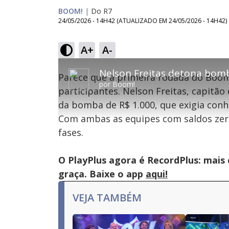
BOOM!
|
Do R7
24/05/2026 - 14H42
(ATUALIZADO EM
24/05/2026 - 14H42
)
A+
A-
This
is
Parece que a primeira rodada do Boom
a
por
Boom!
modal
participantes. Nelson Freitas, capitão
window.
This
Con
da bomba de R$ 1.000, que exigia conh
modal
can
Com ambas as equipes com saldos zer
be
Lamentamos, mas o vídeo que está tentando 
closed
fases.
by
pressing
the
Escape
O PlayPlus agora é RecordPlus: mais
key
or
graça. Baixe o app
aqui!
activating
the
close
VEJA TAMBÉM
button.