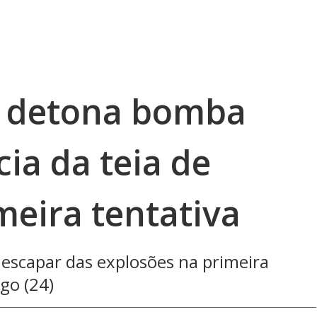
s detona bomba
cia da teia de
meira tentativa
scapar das explosões na primeira
go (24)