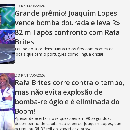
DO R7
/
14/06/2026
Grande prêmio! Joaquim Lopes
vence bomba dourada e leva R$
82 mil após confronto com Rafa
Brites
Equipe do ator deixou intacto os fios com nomes de
locais que têm o português como língua oficial
DO R7
/
14/06/2026
Rafa Brites corre contra o tempo,
mas não evita explosão de
bomba-relógio e é eliminada do
Boom!
Apesar de acertar nove questões em 90 segundos,
desempenho de capitã não superou Joaquim Lopes, que
acumulou R$ 32 mil ao gabaritar a prova