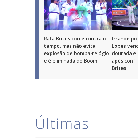
Rafa Brites corre contra o
Grande prê
tempo, mas não evita
Lopes ven
explosão de bomba-relógio
dourada e 
e é eliminada do Boom!
após conf
Brites
Últimas