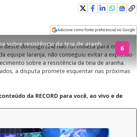
explore
Adicione como fonte preferencial no Google
Opens in new window
Nelson Freitas detona bomba sobre resistência da teia de aranha na primeira tentativa
! deste domingo (24) não foi moleza para os
6
 da equipe laranja, não conseguiu evitar a explosão
teúdo bloqueado
ecimento sobre a resistência da teia de aranha.
ados, a disputa promete esquentar nas próximas
assisitr é de exibição exclusiva em território brasileiro :-(
 conteúdo da RECORD para você, ao vivo e de