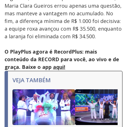
pressing
Maria Clara Gueiros errou apenas uma questão,
the
Escape
mas manteve a vantagem no acumulado. No
key
or
fim, a diferença mínima de R$ 1.000 foi decisiva:
activating
the
a equipe roxa avançou com R$ 35.500, enquanto
close
button.
a laranja foi eliminada com R$ 34.500.
O PlayPlus agora é RecordPlus: mais
conteúdo da RECORD para você, ao vivo e de
graça. Baixe o app
aqui!
VEJA TAMBÉM