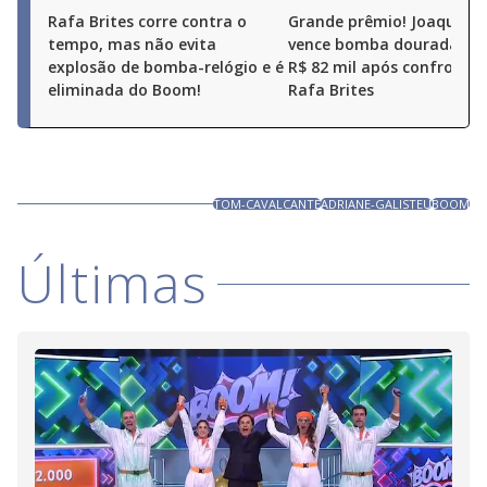
Rafa Brites corre contra o
Grande prêmio! Joaquim 
tempo, mas não evita
vence bomba dourada e l
explosão de bomba-relógio e é
R$ 82 mil após confronto
eliminada do Boom!
Rafa Brites
TOM-CAVALCANTE
ADRIANE-GALISTEU
BOOM
Últimas