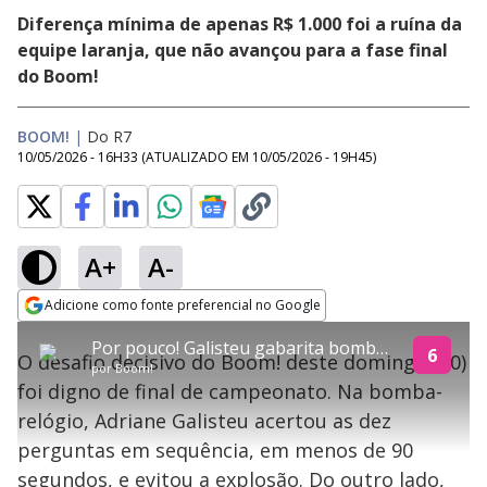
Diferença mínima de apenas R$ 1.000 foi a ruína da
equipe laranja, que não avançou para a fase final
do Boom!
BOOM!
|
Do R7
10/05/2026 - 16H33
(ATUALIZADO EM
10/05/2026 - 19H45
)
A+
A-
explore
Adicione como fonte preferencial no Google
This
Opens in new window
Por pouco! Galisteu gabarita bomba-relógio, mas é eliminada por não superar Maria Clara Gueiros
is
6
O desafio decisivo do Boom! deste domingo (10)
a
Conteúdo bloqueado
por
Boom!
modal
foi digno de final de campeonato. Na bomba-
window.
Lamentamos, mas o vídeo que está tentando assisitr é de exibição
This
exclusiva em território brasileiro :-(
relógio, Adriane Galisteu acertou as dez
modal
can
perguntas em sequência, em menos de 90
be
closed
segundos, e evitou a explosão. Do outro lado,
by