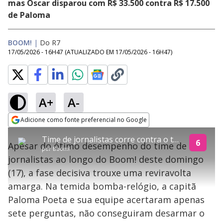
mas Oscar disparou com R$ 33.500 contra R$ 17.500
de Paloma
BOOM!
|
Do R7
17/05/2026 - 16H47
(ATUALIZADO EM
17/05/2026 - 16H47
)
A+
A-
explore
Adicione como fonte preferencial no Google
This
Opens in new window
Time de jornalistas corre contra o tempo, mas acaba eliminado por falha na bomba-relógio
is
6
Apesar do ótimo desempenho do time de
a
Conteúdo bloqueado
por
Boom!
modal
jornalistas ao longo do Boom! deste domingo
window.
Lamentamos, mas o vídeo que está tentando assisitr é de exibição
This
exclusiva em território brasileiro :-(
(17), a fase decisiva trouxe uma reviravolta
modal
can
amarga. Na temida bomba-relógio, a capitã
be
closed
Paloma Poeta e sua equipe acertaram apenas
by
pressing
sete perguntas, não conseguiram desarmar o
the
Escape