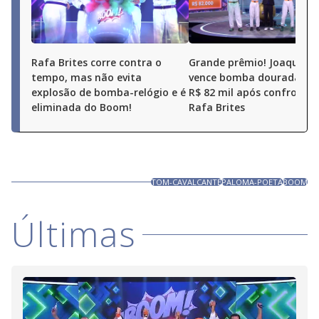
Rafa Brites corre contra o
Grande prêmio! Joaquim 
tempo, mas não evita
vence bomba dourada e l
explosão de bomba-relógio e é
R$ 82 mil após confronto
eliminada do Boom!
Rafa Brites
TOM-CAVALCANTE
PALOMA-POETA
BOOM
Últimas