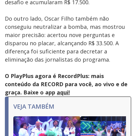
desafio e acumularam R$ 17.500.
key
or
activating
the
Do outro lado, Oscar Filho também não
close
button.
conseguiu neutralizar a bomba, mas mostrou
maior precisão: acertou nove perguntas e
disparou no placar, alcançando R$ 33.500. A
diferença foi suficiente para decretar a
eliminação das jornalistas do programa.
O PlayPlus agora é RecordPlus: mais
conteúdo da RECORD para você, ao vivo e de
graça. Baixe o app
aqui!
VEJA TAMBÉM