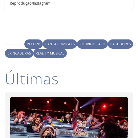
Reprodução/Instagram
RECORD
CANTA COMIGO 5
RODRIGO FARO
BASTIDORES
BRINCADEIRAS
REALITY MUSICAL
Últimas