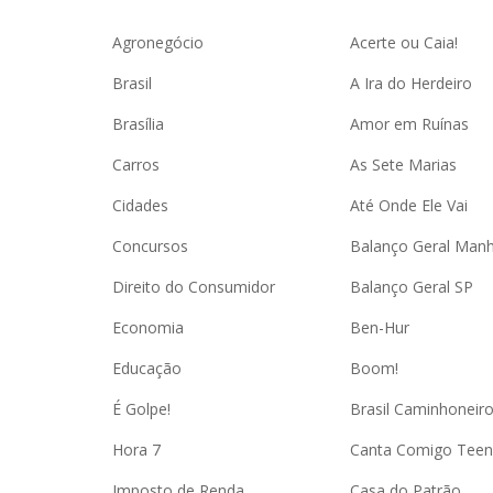
Agronegócio
Acerte ou Caia!
Brasil
A Ira do Herdeiro
Brasília
Amor em Ruínas
Carros
As Sete Marias
Cidades
Até Onde Ele Vai
Concursos
Balanço Geral Man
Direito do Consumidor
Balanço Geral SP
Economia
Ben-Hur
Educação
Boom!
É Golpe!
Brasil Caminhoneir
Hora 7
Canta Comigo Teen
Imposto de Renda
Casa do Patrão