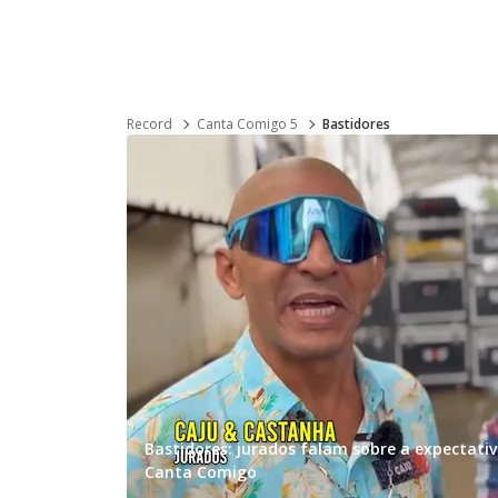
Record
Canta Comigo 5
Bastidores
Bastidores: jurados falam sobre a expectativ
Canta Comigo