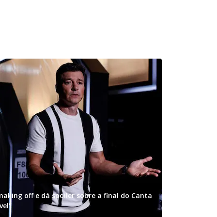
aking off e dá spoiler sobre a final do Canta
vel"