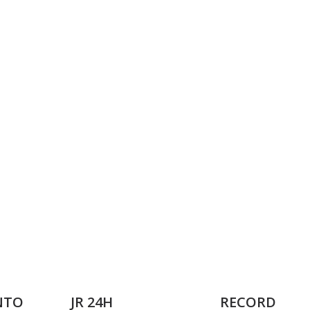
NTO
JR 24H
RECORD