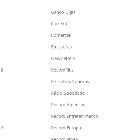
Banco Digi+
Carreira
Comercial
Emissoras
Newsletters
hã
RecordPlus
R7 Trilhas Sonoras
Rádio Sociedade
Record Américas
o
Record Entretenimento
 6
Record Europa
Record Japão