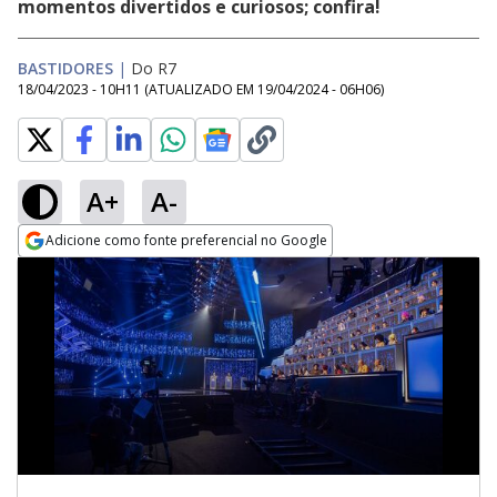
momentos divertidos e curiosos; confira!
BASTIDORES
|
Do R7
18/04/2023 - 10H11
(ATUALIZADO EM
19/04/2024 - 06H06
)
A+
A-
Adicione como fonte preferencial no Google
Opens in new window