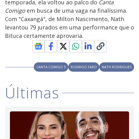
temporada, ela voltou ao palco do
Canta
a
a
n
l
d
l
Comigo
em busca de uma vaga na finalíssima.
o
w
D
w
Com "Caxangá", de Milton Nascimento, Nath
i
.
i
n
T
levantou 79 jurados em uma performance que o
a
h
d
i
Bituca certamente aprovaria.
l
o
s
o
m
w
o
g
.
d
a
l
c
CANTA COMIGO 5
RODRIGO FARO
NATH RODRIGUES
a
n
b
e
Últimas
c
l
o
s
e
d
b
y
p
r
e
s
s