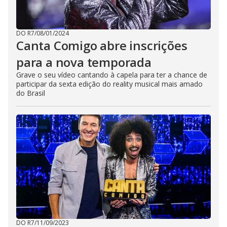
o
s
e
b
DO R7
/
08/01/2024
u
Canta Comigo abre inscrições
t
t
o
para a nova temporada
n
.
Grave o seu vídeo cantando à capela para ter a chance de
participar da sexta edição do reality musical mais amado
do Brasil
DO R7
/
11/09/2023