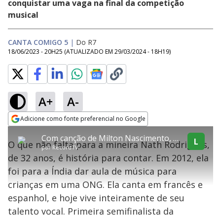
conquistar uma vaga na final da competição
musical
CANTA COMIGO 5
|
Do R7
18/06/2023 - 20H25
(ATUALIZADO EM
29/03/2024 - 18H19
)
A+
A-
error_outline
Adicione como fonte preferencial no Google
OK
T
T
Opens in new window
Com canção de Milton Nascimento, Nath Rodrigues levanta 79 jurados
h
O vídeo não está disponível ou não é
Oops! Algo deu errado
h
L
C
O que não falta para a mineira Nath Rodrigues,
i
por
RecordTV
i
suportado pelo seu browser
s
l
Por favor, recarregue a página.
de 32 anos, é história para contar. Em 2012, ela
i
s
Código do Erro:
MEDIA_ERR_SRC_NOT_SUPPORTED
o
s
i
foi para a Índia dar aula de música para
a
s
Recarregar
s
m
crianças em uma ONG. Ela canta em francês e
e
o
a
d
M
m
espanhol, e hoje vive inteiramente de seu
a
o
o
l
talento vocal. Primeira semifinalista da
w
d
d
i