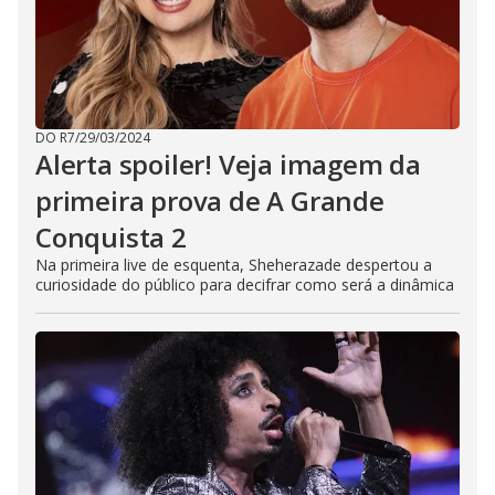
i
n
g
t
h
e
E
s
c
DO R7
/
29/03/2024
a
Alerta spoiler! Veja imagem da
p
e
primeira prova de A Grande
k
e
Conquista 2
y
o
r
Na primeira live de esquenta, Sheherazade despertou a
a
curiosidade do público para decifrar como será a dinâmica
c
t
i
v
a
t
i
n
g
t
h
e
c
l