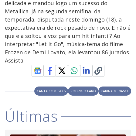
l
d
l
delicada e mandou logo um sucesso do
o
w
D
w
Metallica. Já na segunda semifinal da
i
.
i
n
T
temporada, disputada neste domingo (18), a
a
h
d
i
expectativa era de rock pesado de novo. E não é
l
o
s
o
m
que ela soltou a voz para um hit infantil? Ao
w
o
g
.
interpretar "Let It Go", música-tema do filme
d
a
Frozen de Demi Lovato, ela levantou 86 jurados.
l
c
Assista!
a
n
b
e
c
l
o
s
CANTA COMIGO 5
RODRIGO FARO
KARINA MENASCE
e
d
b
y
Últimas
p
r
e
s
s
i