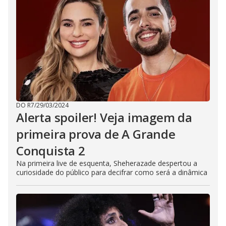
n
g
t
h
e
E
s
c
a
p
e
k
e
y
o
DO R7
/
29/03/2024
r
Alerta spoiler! Veja imagem da
a
c
t
primeira prova de A Grande
i
v
Conquista 2
a
t
Na primeira live de esquenta, Sheherazade despertou a
i
n
curiosidade do público para decifrar como será a dinâmica
g
t
h
e
c
l
o