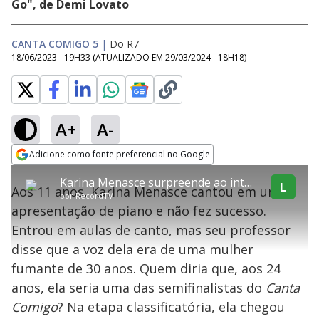
Go", de Demi Lovato
CANTA COMIGO 5
|
Do R7
18/06/2023 - 19H33
(ATUALIZADO EM
29/03/2024 - 18H18
)
A+
A-
error_outline
Adicione como fonte preferencial no Google
OK
T
T
Opens in new window
Karina Menasce surpreende ao interpretar música-tema do filme Frozen
h
O vídeo não está disponível ou não é
Oops! Algo deu errado
h
L
C
Aos 11 anos, Karina Menasce cantou em uma
i
por
RecordTV
i
suportado pelo seu browser
s
l
Por favor, recarregue a página.
apresentação de piano e não fez sucesso.
i
s
Código do Erro:
MEDIA_ERR_SRC_NOT_SUPPORTED
o
s
i
Entrou em aulas de canto, mas seu professor
a
s
Recarregar
s
m
disse que a voz dela era de uma mulher
e
o
a
d
M
m
fumante de 30 anos. Quem diria que, aos 24
a
o
o
l
anos, ela seria uma das semifinalistas do
Canta
w
d
d
i
Comigo
? Na etapa classificatória, ela chegou
a
a
n