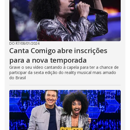
s
e
b
u
t
t
o
n
.
DO R7
/
08/01/2024
Canta Comigo abre inscrições
para a nova temporada
Grave o seu vídeo cantando à capela para ter a chance de
participar da sexta edição do reality musical mais amado
do Brasil