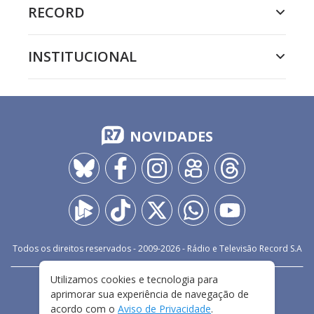
RECORD
INSTITUCIONAL
NOVIDADES
Todos os direitos reservados - 2009-
2026
- Rádio e Televisão Record S.A
Utilizamos cookies e tecnologia para
CARREIRA
FALE CONOSCO
PRIVACIDADE
aprimorar sua experiência de navegação de
TERMOS E CONDIÇÕES DE USO
acordo com o
Aviso de Privacidade
.