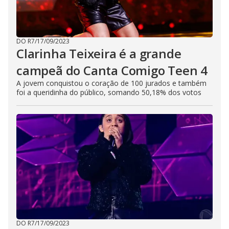
DO R7
/
17/09/2023
Clarinha Teixeira é a grande
campeã do Canta Comigo Teen 4
A jovem conquistou o coração de 100 jurados e também
foi a queridinha do público, somando 50,18% dos votos
DO R7
/
17/09/2023