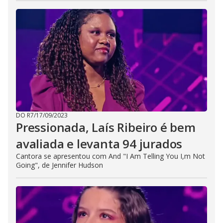
DO R7
/
17/09/2023
Pressionada, Laís Ribeiro é bem
avaliada e levanta 94 jurados
Cantora se apresentou com And "I Am Telling You I,m Not
Going", de Jennifer Hudson