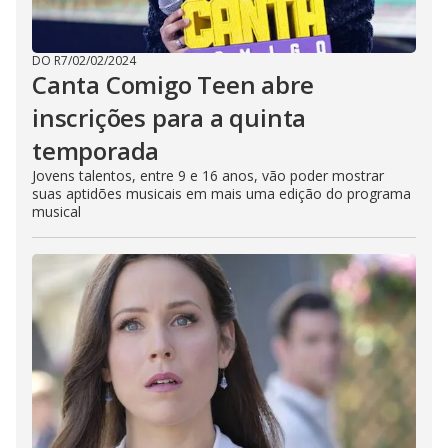
h
e
E
s
c
DO R7
/
02/02/2024
a
Canta Comigo Teen abre
p
e
inscrições para a quinta
k
e
temporada
y
o
r
Jovens talentos, entre 9 e 16 anos, vão poder mostrar
a
suas aptidões musicais em mais uma edição do programa
c
musical
t
i
v
a
t
i
n
g
t
h
e
c
l
o
s
e
b