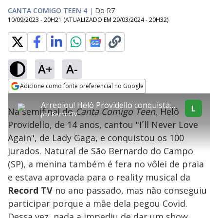
CANTA COMIGO TEEN 4
|
Do R7
10/09/2023 - 20H21
(ATUALIZADO EM
29/03/2024 - 20H32
)
A+
A-
error_outline
Adicione como fonte preferencial no Google
OK
T
T
Opens in new window
Arrepiou! Helô Providello conquista os 100 jurados ao som de Lady Gaga
h
O vídeo não está disponível ou não é
Oops! Algo deu errado
h
L
C
Na semifinal do
Canta Comigo Teen
, Helô
i
por
RecordTV
i
suportado pelo seu browser
s
l
Por favor, recarregue a página.
Providello, de 14 anos, cantou "I´ll Never Love
i
s
Código do Erro:
MEDIA_ERR_SRC_NOT_SUPPORTED
o
s
i
Again", de Lady Gaga, e conquistou os 100
a
s
Recarregar
s
m
jurados. Natural de São Bernardo do Campo
e
o
a
d
M
m
(SP), a menina também é fera no vôlei de praia
a
o
o
l
e estava aprovada para o reality musical da
w
d
d
i
Record TV
no ano passado, mas não conseguiu
a
a
n
l
d
l
participar porque a mãe dela pegou Covid.
o
w
D
w
Dessa vez, nada a impediu de dar um show.