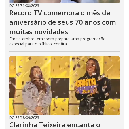
u
t
DO R7
/
31/08/2023
t
Record TV comemora o mês de
o
n
aniversário de seus 70 anos com
.
muitas novidades
Em setembro, emissora prepara uma programação
especial para o público; confira!
DO R7
/
18/09/2023
Clarinha Teixeira encanta o